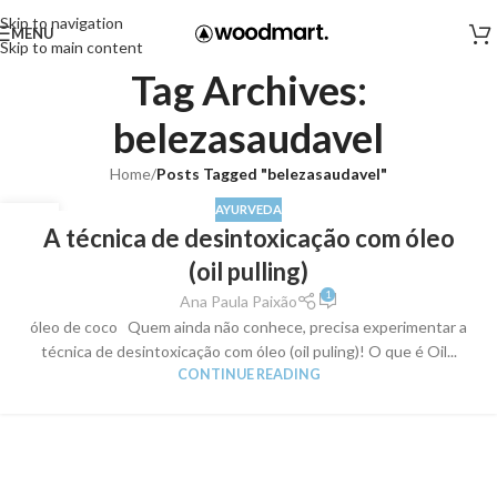
Skip to navigation
MENU
Skip to main content
Tag Archives:
belezasaudavel
Home
/
Posts Tagged "belezasaudavel"
AYURVEDA
24
A técnica de desintoxicação com óleo
MAIO
(oil pulling)
1
Ana Paula Paixão
óleo de coco Quem ainda não conhece, precisa experimentar a
técnica de desintoxicação com óleo (oil puling)! O que é Oil...
CONTINUE READING