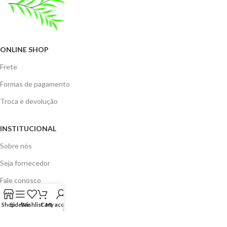
ONLINE SHOP
Frete
Formas de pagamento
Troca e devolução
INSTITUCIONAL
Sobre nós
Seja fornecedor
Fale conosco
Shop
Sidebar
Wishlist
Cart
My account
AJUDA E SUPORTE
Política de privacidade