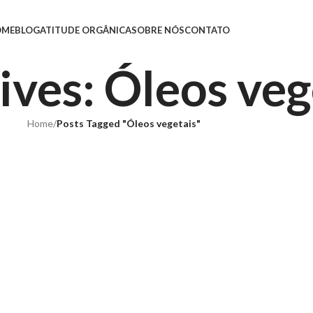
OME
BLOG
ATITUDE ORGÂNICA
SOBRE NÓS
CONTATO
ives: Óleos veg
Home
/
Posts Tagged "Óleos vegetais"