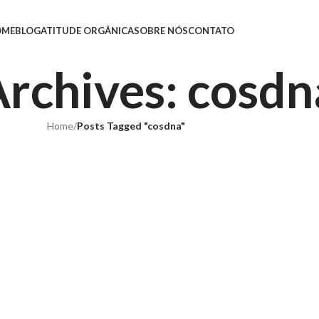
OME
BLOG
ATITUDE ORGÂNICA
SOBRE NÓS
CONTATO
Archives: cosdn
Home
/
Posts Tagged "cosdna"