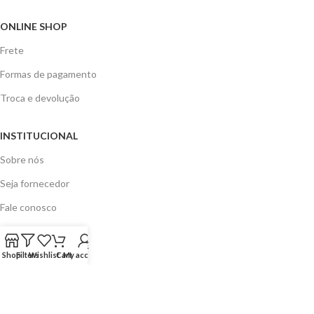
ONLINE SHOP
Frete
Formas de pagamento
Troca e devolução
INSTITUCIONAL
Sobre nós
Seja fornecedor
Fale conosco
AJUDA E SUPORTE
Shop
Filters
Wishlist
Cart
My account
Política de privacidade
Cookies