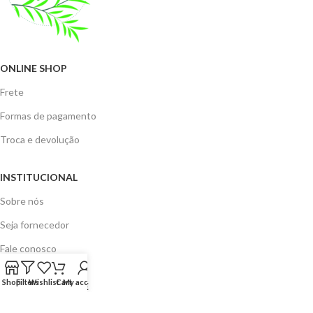
ONLINE SHOP
Frete
Formas de pagamento
Troca e devolução
INSTITUCIONAL
Sobre nós
Seja fornecedor
Fale conosco
Shop
Filters
Wishlist
Cart
My account
AJUDA E SUPORTE
Política de privacidade