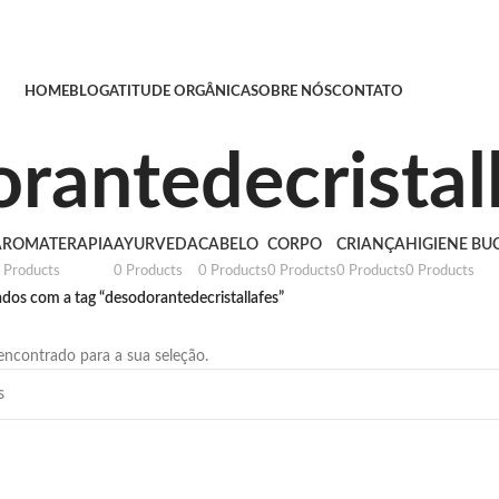
HOME
BLOG
ATITUDE ORGÂNICA
SOBRE NÓS
CONTATO
rantedecristal
AROMATERAPIA
AYURVEDA
CABELO
CORPO
CRIANÇA
HIGIENE BU
 Products
0 Products
0 Products
0 Products
0 Products
0 Products
os com a tag “desodorantedecristallafes”
ncontrado para a sua seleção.