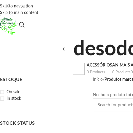
Skip to navigation
Skip to main content
desodo
ACESSÓRIOS
ANIMAIS
0 Products
0 Products
0
ESTOQUE
Início
/
Produtos marcad
On sale
Nenhum produto foi e
In stock
STOCK STATUS